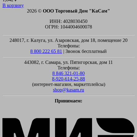
В корзину
2026 ©
ООО Торговый Дом "КаСам"
ИНН: 4028030450
ОГРН: 1044004600078
248017, г. Калуга, ул. Азаровская, дом 18, помещение 20
Телефоны:
8 800 222 65 81
| Звонок бесплатный
443082, г. Самара, ул. Пятигорская, дом 11
Телефоны:
8 846 321-01-80
8-920-614-25-88
(интернет-магазин, маркетплейсы)
shop@kasam.ru
Принимаем:
M