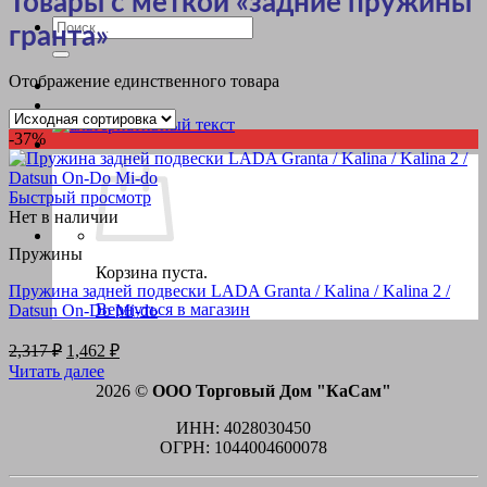
Товары с меткой «задние пружины
Искать:
гранта»
Отображение единственного товара
-37%
Быстрый просмотр
Нет в наличии
Пружины
Корзина пуста.
Пружина задней подвески LADA Granta / Kalina / Kalina 2 /
Вернуться в магазин
Datsun On-Do Mi-do
Первоначальная
Текущая
2,317
₽
1,462
₽
цена
цена:
Читать далее
составляла
1,462 ₽.
2026 ©
ООО Торговый Дом "КаСам"
2,317 ₽.
ИНН: 4028030450
ОГРН: 1044004600078