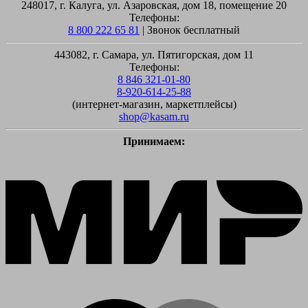
248017, г. Калуга, ул. Азаровская, дом 18, помещение 20
Телефоны:
8 800 222 65 81
| Звонок бесплатный
443082, г. Самара, ул. Пятигорская, дом 11
Телефоны:
8 846 321-01-80
8-920-614-25-88
(интернет-магазин, маркетплейсы)
shop@kasam.ru
Принимаем:
M
M