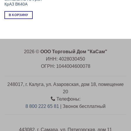
КрАЗ ВК40А
В КОРЗИНУ
2026 ©
ООО Торговый Дом "КаСам"
ИНН: 4028030450
ОГРН: 1044004600078
248017, г. Калуга, ул. Азаровская, дом 18, помещение
20
Телефоны:
8 800 222 65 81
| Звонок бесплатный
443082, г. Самара, ул. Пятигорская, дом 11