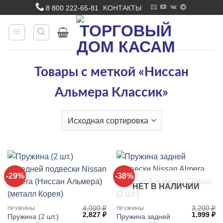
Skip
8 800 222-65-81
KОНТАКТЫ
|
to
content
Товары с меткой «Ниссан
Альмера Классик»
-29%
-38%
НЕТ В НАЛИЧИИ
4,000
₽
3,200
₽
ПРУЖИНЫ
ПРУЖИНЫ
Первоначальная
Текущая
Первонач
Т
2,827
₽
1,999
₽
Пружина (2 шт.)
Пружина задней
цена
цена:
цена
це