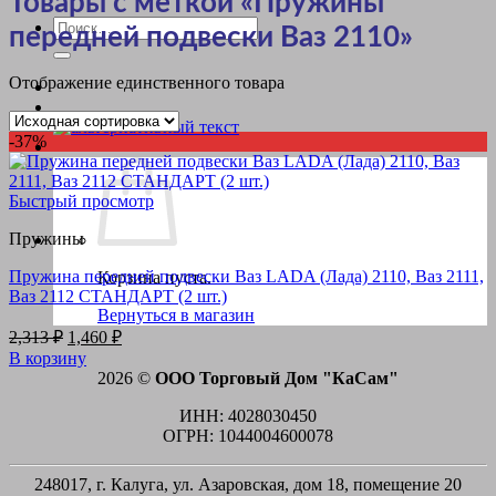
Товары с меткой «Пружины
Искать:
передней подвески Ваз 2110»
Отображение единственного товара
-37%
Быстрый просмотр
Пружины
Пружина передней подвески Ваз LADA (Лада) 2110, Ваз 2111,
Корзина пуста.
Ваз 2112 СТАНДАРТ (2 шт.)
Вернуться в магазин
Первоначальная
Текущая
2,313
₽
1,460
₽
цена
цена:
В корзину
составляла
1,460 ₽.
2026 ©
ООО Торговый Дом "КаСам"
2,313 ₽.
ИНН: 4028030450
ОГРН: 1044004600078
248017, г. Калуга, ул. Азаровская, дом 18, помещение 20