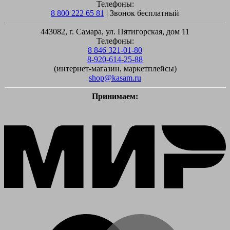
Телефоны:
8 800 222 65 81
| Звонок бесплатный
443082, г. Самара, ул. Пятигорская, дом 11
Телефоны:
8 846 321-01-80
8-920-614-25-88
(интернет-магазин, маркетплейсы)
shop@kasam.ru
Принимаем:
M
M