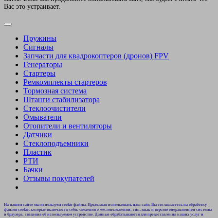
Вас это устраивает.
Пружины
Сигналы
Запчасти для квадрокоптеров (дронов) FPV
Генераторы
Стартеры
Ремкомплекты стартеров
Тормозная система
Штанги стабилизатора
Стеклоочистители
Омыватели
Отопители и вентиляторы
Датчики
Стеклоподъемники
Пластик
РТИ
Бачки
Отзывы покупателей
На нашем сайте мы используем cookie файлы. Продолжая использовать наш сайт, Вы соглашаетесь на обработку
файлов cookie, которые включают в себя: сведения о местоположении; тип, язык и версию операционной системы
и браузера; сведения об используемом устройстве. Данные обрабатываются для предоставления наших услуг и