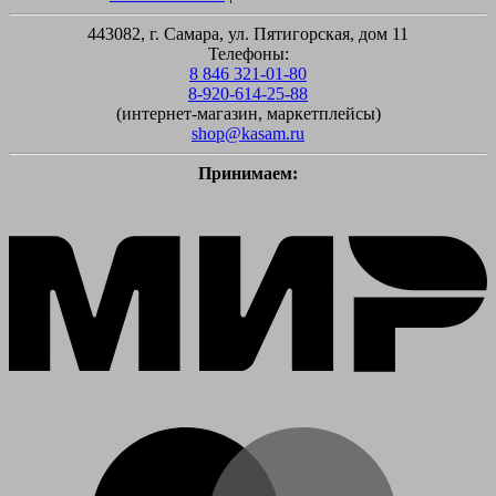
443082, г. Самара, ул. Пятигорская, дом 11
Телефоны:
8 846 321-01-80
8-920-614-25-88
(интернет-магазин, маркетплейсы)
shop@kasam.ru
Принимаем:
M
M