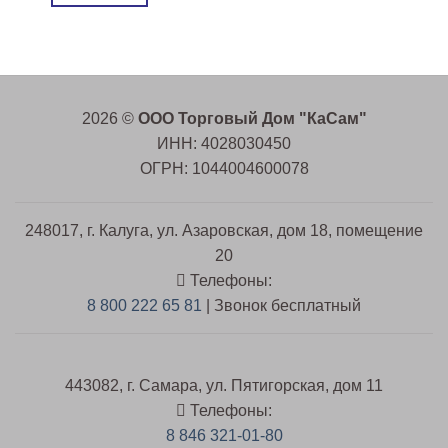
2026 ©
ООО Торговый Дом "КаСам"
ИНН: 4028030450
ОГРН: 1044004600078
248017, г. Калуга, ул. Азаровская, дом 18, помещение
20
Телефоны:
8 800 222 65 81
| Звонок бесплатный
443082, г. Самара, ул. Пятигорская, дом 11
Телефоны:
8 846 321-01-80