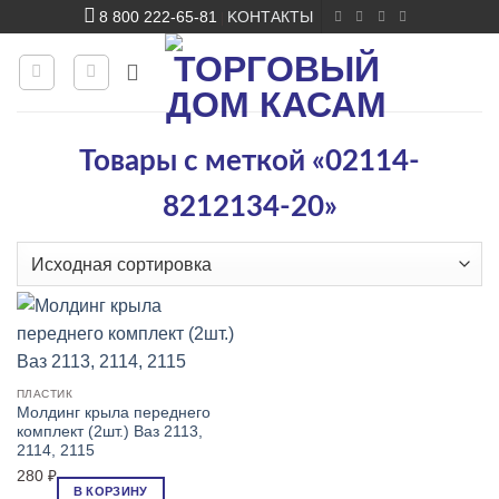
Skip
8 800 222-65-81
KОНТАКТЫ
|
to
content
Товары с меткой «02114-
8212134-20»
ПЛАСТИК
Молдинг крыла переднего
комплект (2шт.) Ваз 2113,
2114, 2115
280
₽
В КОРЗИНУ