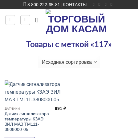
Skip
8 800 222-65-81
KОНТАКТЫ
|
to
content
Товары с меткой «117»
691
₽
ДАТЧИКИ
Датчик сигнализатора
температуры КЗАЭ
ЗИЛ МАЗ ТМ111-
3808000-05