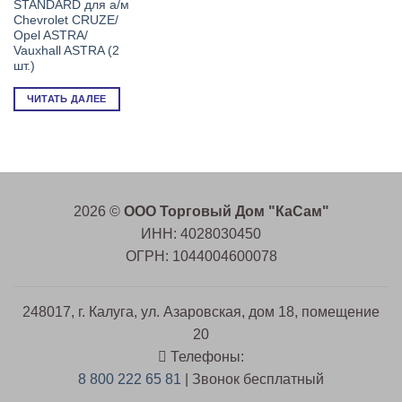
3,454 ₽.
STANDARD для а/м
Chevrolet CRUZE/
Opel ASTRA/
Vauxhall ASTRA (2
шт.)
ЧИТАТЬ ДАЛЕЕ
2026 ©
ООО Торговый Дом "КаСам"
ИНН: 4028030450
ОГРН: 1044004600078
248017, г. Калуга, ул. Азаровская, дом 18, помещение
20
Телефоны:
8 800 222 65 81
| Звонок бесплатный