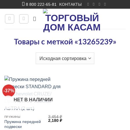
Skip
8 800 222-65-81
KОНТАКТЫ
|
to
content
Товары с меткой «13265239»
-37%
НЕТ В НАЛИЧИИ
👍
3,454
₽
ПРУЖИНЫ
Первоначальная
Текущая
2,180
₽
Пружина передней
цена
цена:
подвески
составляла
2,180 ₽.