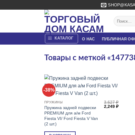
Skip
SHOP@KASA
to
content
Искать:
КАТАЛОГ
О НАС
ПУБЛИЧНАЯ ОФ
Товары с меткой «14773
-38%
3,627
₽
ПРУЖИНЫ
Первоначальна
Текуща
2,249
₽
Пружина задней подвески
цена
цена:
PREMIUM для а/м Ford
составляла
2,249 ₽.
Fiesta VI/ Ford Fiesta V Van
3,627 ₽.
(2 шт.)