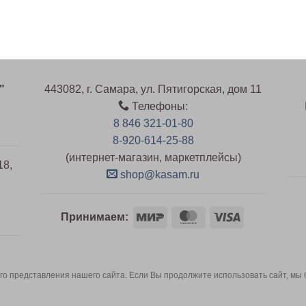
"
443082, г. Самара, ул. Пятигорская, дом 11
Телефоны:
8 846 321-01-80
8-920-614-25-88
(интернет-магазин, маркетплейсы)
18,
shop@kasam.ru
Mir
MasterCard
Visa
й
Принимаем:
о представления нашего сайта. Если Вы продолжите использовать сайт, мы бу