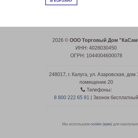
В КОРЗИНУ
2026 ©
ООО Торговый Дом "КаСам
ИНН: 4028030450
ОГРН: 1044004600078
248017, г. Калуга, ул. Азаровская, дом 
помещение 20
Телефоны:
8 800 222 65 81
| Звонок бесплатны
Мы используем
сookie (куки)
для наилучшег