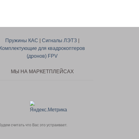
Пружины КАС
|
Сигналы ЛЭТЗ
|
Комплектующие для квадрокоптеров
(дронов) FPV
МЫ НА МАРКЕТПЛЕЙСАХ
дем считать что Вас это устраивает.