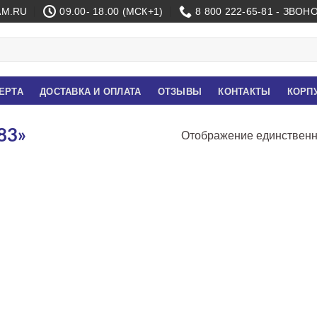
M.RU
09.00- 18.00 (МСК+1)
8 800 222-65-81 - ЗВО
ЕРТА
ДОСТАВКА И ОПЛАТА
ОТЗЫВЫ
КОНТАКТЫ
КОРП
83»
Отображение единственн
я
я