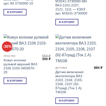
МЭ241-3730000 6Вт
арт. 84.3730000-10
ВАЗ 2101-2107,
2121, 1111 — КЗАЭ
В КОРЗИНУ
арт. МЭ241-3730000
В КОРЗИНУ
-36%
550
₽
ПЛАСТИК
Первоначальная
Текущая
350
₽
Кожух колонки
цена
цена:
рулевой верхний ВАЗ
составляла
350 ₽.
884
₽
550 ₽.
2106 2103-3403070-
ДАТЧИКИ
Датчик включения
20
вентилятора ВАЗ
2103, 2104, 2105,
В КОРЗИНУ
2106, 2107 (92-
87град) (Ток 1 А)
ТМ108
В КОРЗИНУ