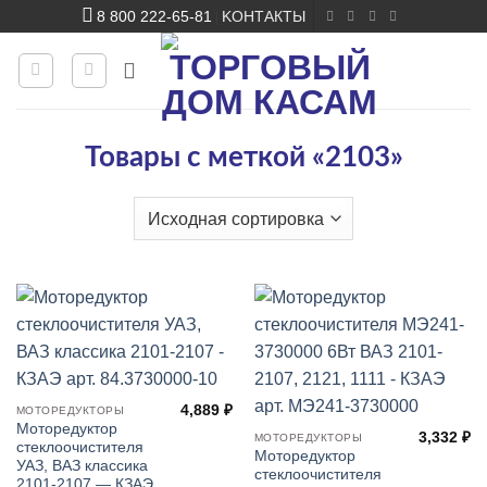
Skip
8 800 222-65-81
KОНТАКТЫ
|
to
content
Товары с меткой «2103»
4,889
₽
МОТОРЕДУКТОРЫ
Моторедуктор
3,332
₽
МОТОРЕДУКТОРЫ
стеклоочистителя
Моторедуктор
УАЗ, ВАЗ класcика
стеклоочистителя
2101-2107 — КЗАЭ