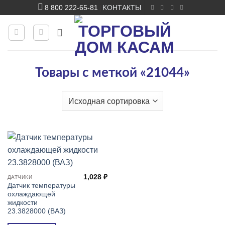
Skip
8 800 222-65-81
KОНТАКТЫ
|
to
content
Товары с меткой «21044»
1,028
₽
ДАТЧИКИ
Датчик температуры
охлаждающей
жидкости
23.3828000 (ВАЗ)