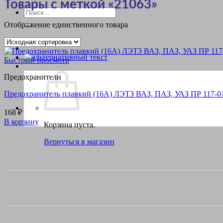
Товары с меткой «21063»
Искать:
Отображение единственного товара
Быстрый просмотр
Предохранители
Предохранитель плавкий (16А) ЛЭТЗ ВАЗ, ПАЗ, УАЗ ПР 117-0
168
₽
В корзину
Корзина пуста.
Вернуться в магазин