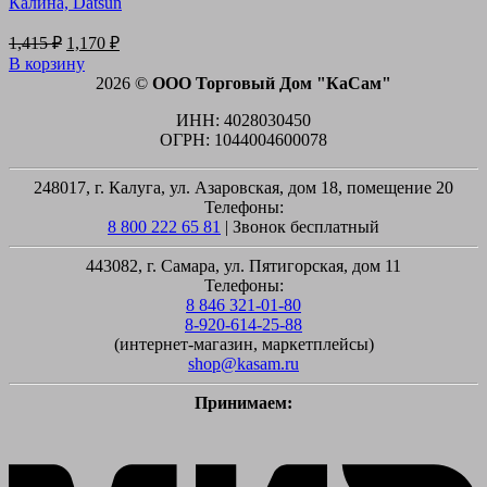
Калина, Datsun
Первоначальная
Текущая
1,415
₽
1,170
₽
цена
цена:
В корзину
составляла
1,170 ₽.
2026 ©
ООО Торговый Дом "КаСам"
1,415 ₽.
ИНН: 4028030450
ОГРН: 1044004600078
248017, г. Калуга, ул. Азаровская, дом 18, помещение 20
Телефоны:
8 800 222 65 81
| Звонок бесплатный
443082, г. Самара, ул. Пятигорская, дом 11
Телефоны:
8 846 321-01-80
8-920-614-25-88
(интернет-магазин, маркетплейсы)
shop@kasam.ru
Принимаем:
M