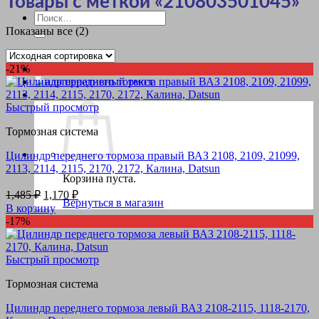
Товары с меткой «210803501045»
Искать:
Показаны все (2)
-21%
Быстрый просмотр
Тормозная система
Цилиндр переднего тормоза правый ВАЗ 2108, 2109, 21099,
2113, 2114, 2115, 2170, 2172, Калина, Datsun
Корзина пуста.
Первоначальная
Текущая
1,485
₽
1,170
₽
Вернуться в магазин
цена
цена:
В корзину
составляла
1,170 ₽.
-17%
1,485 ₽.
Быстрый просмотр
Тормозная система
Цилиндр переднего тормоза левый ВАЗ 2108-2115, 1118-2170,