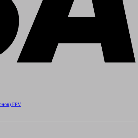
онов) FPV