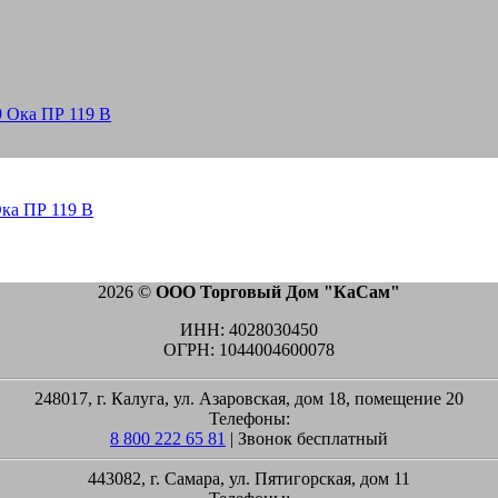
Ока ПР 119 В
2026 ©
ООО Торговый Дом "КаСам"
ИНН: 4028030450
ОГРН: 1044004600078
248017, г. Калуга, ул. Азаровская, дом 18, помещение 20
Телефоны:
8 800 222 65 81
| Звонок бесплатный
443082, г. Самара, ул. Пятигорская, дом 11