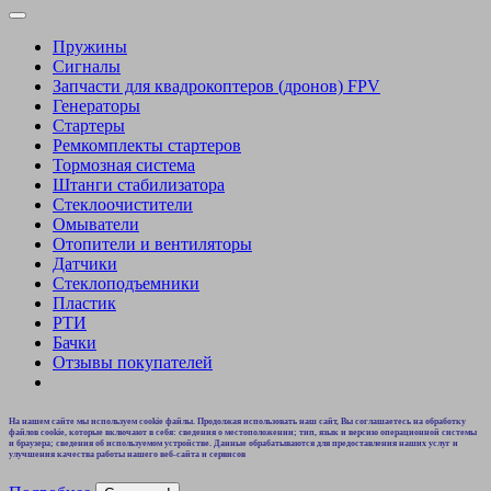
Пружины
Сигналы
Запчасти для квадрокоптеров (дронов) FPV
Генераторы
Стартеры
Ремкомплекты стартеров
Тормозная система
Штанги стабилизатора
Стеклоочистители
Омыватели
Отопители и вентиляторы
Датчики
Стеклоподъемники
Пластик
РТИ
Бачки
Отзывы покупателей
На нашем сайте мы используем cookie файлы. Продолжая использовать наш сайт, Вы соглашаетесь на обработку
файлов cookie, которые включают в себя: сведения о местоположении; тип, язык и версию операционной системы
и браузера; сведения об используемом устройстве. Данные обрабатываются для предоставления наших услуг и
улучшения качества работы нашего веб-сайта и сервисов