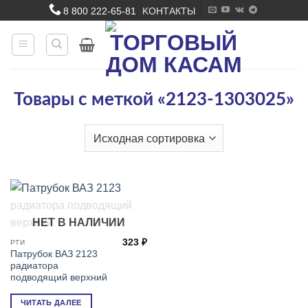
Skip
8 800 222-65-81
KОНТАКТЫ
|
to
content
Товары с меткой «2123-1303025»
НЕТ В НАЛИЧИИ
323
₽
РТИ
Патрубок ВАЗ 2123
радиатора
подводящий верхний
ЧИТАТЬ ДАЛЕЕ