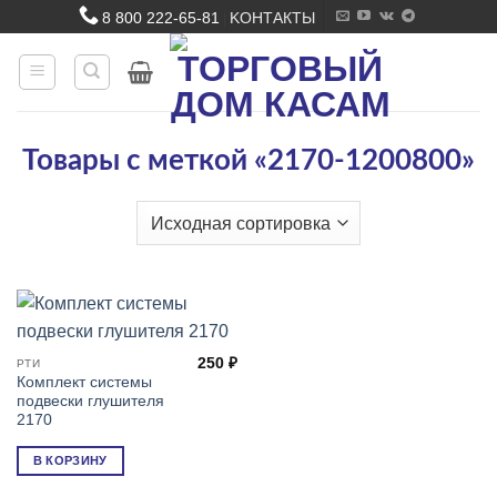
Skip
8 800 222-65-81
KОНТАКТЫ
|
to
content
Товары с меткой «2170-1200800»
250
₽
РТИ
Комплект системы
подвески глушителя
2170
В КОРЗИНУ