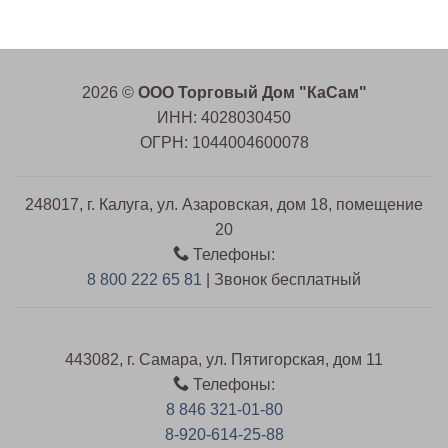
2026 ©
ООО Торговый Дом "КаСам"
ИНН: 4028030450
ОГРН: 1044004600078
248017, г. Калуга, ул. Азаровская, дом 18, помещение
20
Телефоны:
8 800 222 65 81
| Звонок бесплатный
443082, г. Самара, ул. Пятигорская, дом 11
Телефоны:
8 846 321-01-80
8-920-614-25-88