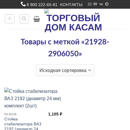
Skip
8 800 222-65-81
KОНТАКТЫ
|
to
content
Товары с меткой «21928-
2906050»
1,105
₽
РАЗНОЕ
Стойка
стабилизатора ВАЗ
2192 (диаметр 24