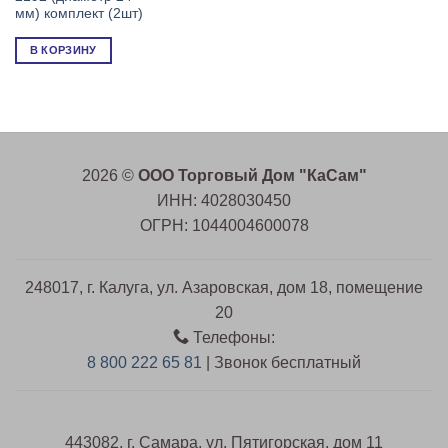
мм) комплект (2шт)
В КОРЗИНУ
2026 ©
ООО Торговый Дом "КаСам"
ИНН: 4028030450
ОГРН: 1044004600078
248017, г. Калуга, ул. Азаровская, дом 18, помещение
20
Телефоны:
8 800 222 65 81
| Звонок бесплатный
443082, г. Самара, ул. Пятигорская, дом 11