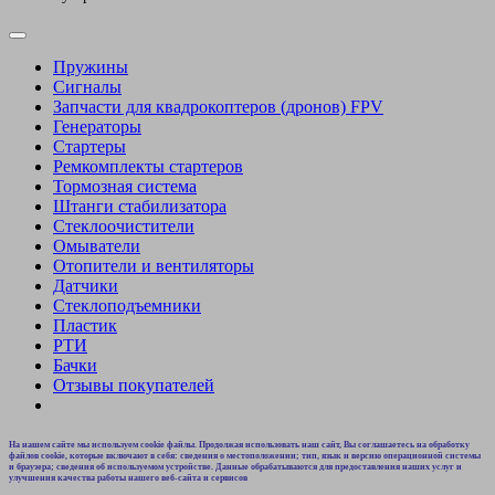
Пружины
Сигналы
Запчасти для квадрокоптеров (дронов) FPV
Генераторы
Стартеры
Ремкомплекты стартеров
Тормозная система
Штанги стабилизатора
Стеклоочистители
Омыватели
Отопители и вентиляторы
Датчики
Стеклоподъемники
Пластик
РТИ
Бачки
Отзывы покупателей
На нашем сайте мы используем cookie файлы. Продолжая использовать наш сайт, Вы соглашаетесь на обработку
файлов cookie, которые включают в себя: сведения о местоположении; тип, язык и версию операционной системы
и браузера; сведения об используемом устройстве. Данные обрабатываются для предоставления наших услуг и
улучшения качества работы нашего веб-сайта и сервисов