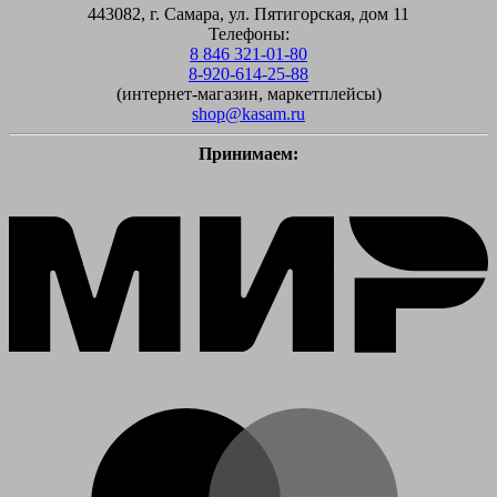
443082, г. Самара, ул. Пятигорская, дом 11
Телефоны:
8 846 321-01-80
8-920-614-25-88
(интернет-магазин, маркетплейсы)
shop@kasam.ru
Принимаем:
M
M