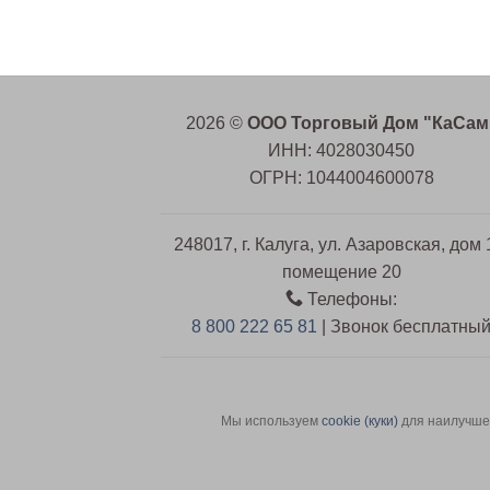
2026 ©
ООО Торговый Дом "КаСам
ИНН: 4028030450
ОГРН: 1044004600078
248017, г. Калуга, ул. Азаровская, дом 
помещение 20
Телефоны:
8 800 222 65 81
| Звонок бесплатны
Мы используем
сookie (куки)
для наилучшег