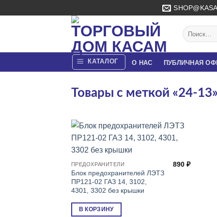
Skip
SHOP@KASA
to
content
Искать:
КАТАЛОГ
О НАС
ПУБЛИЧНАЯ ОФ
Товары с меткой «24-13
890
₽
ПРЕДОХРАНИТЕЛИ
Блок предохранителей ЛЭТЗ
ПР121-02 ГАЗ 14, 3102,
4301, 3302 без крышки
В КОРЗИНУ