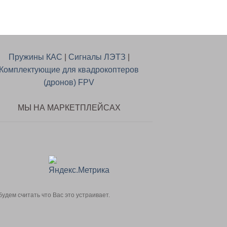
Пружины КАС
|
Сигналы ЛЭТЗ
|
Комплектующие для квадрокоптеров
(дронов) FPV
МЫ НА МАРКЕТПЛЕЙСАХ
дем считать что Вас это устраивает.