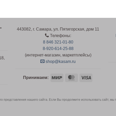
"
443082, г. Самара, ул. Пятигорская, дом 11
Телефоны:
8 846 321-01-80
8-920-614-25-88
(интернет-магазин, маркетплейсы)
18,
shop@kasam.ru
Mir
MasterCard
Visa
й
Принимаем:
о представления нашего сайта. Если Вы продолжите использовать сайт, мы бу