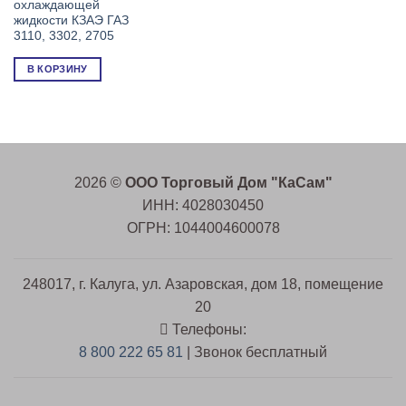
охлаждающей
жидкости КЗАЭ ГАЗ
3110, 3302, 2705
В КОРЗИНУ
2026 ©
ООО Торговый Дом "КаСам"
ИНН: 4028030450
ОГРН: 1044004600078
248017, г. Калуга, ул. Азаровская, дом 18, помещение
20
Телефоны:
8 800 222 65 81
| Звонок бесплатный