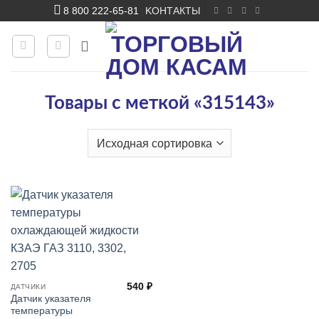
Skip
8 800 222-65-81
KОНТАКТЫ
|
to
content
Товары с меткой «315143»
540
₽
ДАТЧИКИ
Датчик указателя
температуры