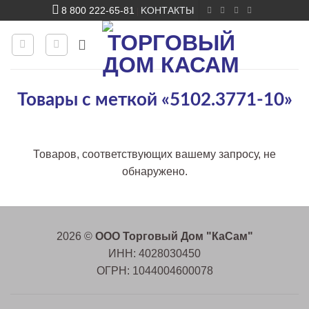
Skip
8 800 222-65-81
KОНТАКТЫ
|
to
content
Товары с меткой «5102.3771-10»
Товаров, соответствующих вашему запросу, не
обнаружено.
2026 ©
ООО Торговый Дом "КаСам"
ИНН: 4028030450
ОГРН: 1044004600078