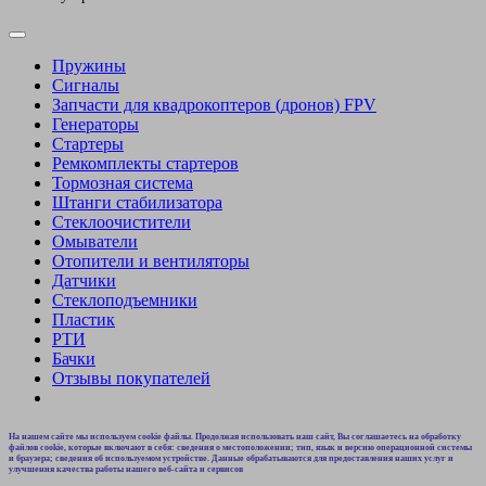
Пружины
Сигналы
Запчасти для квадрокоптеров (дронов) FPV
Генераторы
Стартеры
Ремкомплекты стартеров
Тормозная система
Штанги стабилизатора
Стеклоочистители
Омыватели
Отопители и вентиляторы
Датчики
Стеклоподъемники
Пластик
РТИ
Бачки
Отзывы покупателей
На нашем сайте мы используем cookie файлы. Продолжая использовать наш сайт, Вы соглашаетесь на обработку
файлов cookie, которые включают в себя: сведения о местоположении; тип, язык и версию операционной системы
и браузера; сведения об используемом устройстве. Данные обрабатываются для предоставления наших услуг и
улучшения качества работы нашего веб-сайта и сервисов