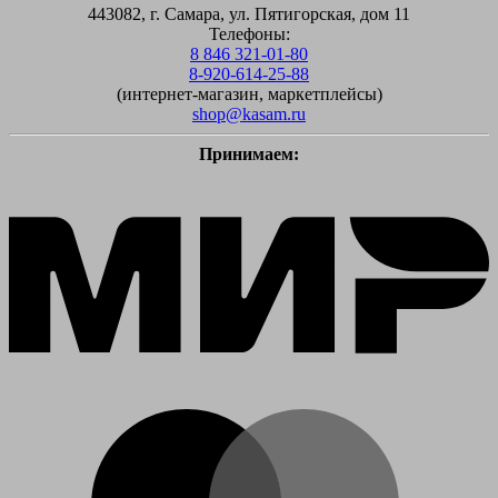
443082, г. Самара, ул. Пятигорская, дом 11
Телефоны:
8 846 321-01-80
8-920-614-25-88
(интернет-магазин, маркетплейсы)
shop@kasam.ru
Принимаем:
M
M