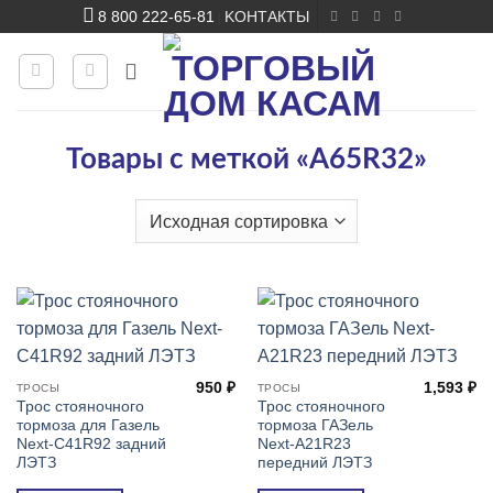
Skip
8 800 222-65-81
KОНТАКТЫ
|
to
content
Товары с меткой «A65R32»
950
₽
1,593
₽
ТРОСЫ
ТРОСЫ
Трос стояночного
Трос стояночного
тормоза для Газель
тормоза ГАЗель
Next-C41R92 задний
Next-A21R23
ЛЭТЗ
передний ЛЭТЗ