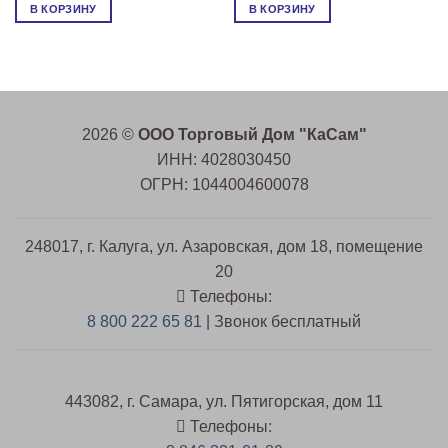
В КОРЗИНУ
В КОРЗИНУ
2026 ©
ООО Торговый Дом "КаСам"
ИНН: 4028030450
ОГРН: 1044004600078
248017, г. Калуга, ул. Азаровская, дом 18, помещение
20
Телефоны:
8 800 222 65 81
| Звонок бесплатный
443082, г. Самара, ул. Пятигорская, дом 11
Телефоны: