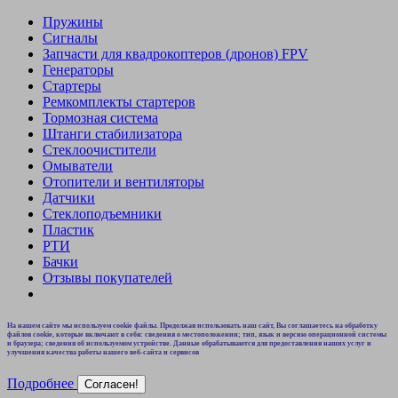
Пружины
Сигналы
Запчасти для квадрокоптеров (дронов) FPV
Генераторы
Стартеры
Ремкомплекты стартеров
Тормозная система
Штанги стабилизатора
Стеклоочистители
Омыватели
Отопители и вентиляторы
Датчики
Стеклоподъемники
Пластик
РТИ
Бачки
Отзывы покупателей
На нашем сайте мы используем cookie файлы. Продолжая использовать наш сайт, Вы соглашаетесь на обработку
файлов cookie, которые включают в себя: сведения о местоположении; тип, язык и версию операционной системы
и браузера; сведения об используемом устройстве. Данные обрабатываются для предоставления наших услуг и
улучшения качества работы нашего веб-сайта и сервисов
Подробнее
Согласен!