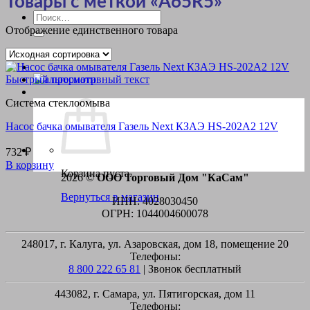
Товары с меткой «A65R5»
Искать:
Отображение единственного товара
Быстрый просмотр
Система стеклоомыва
Насос бачка омывателя Газель Next КЗАЭ HS-202A2 12V
732
₽
В корзину
Корзина пуста.
2026 ©
ООО Торговый Дом "КаСам"
Вернуться в магазин
ИНН: 4028030450
ОГРН: 1044004600078
248017, г. Калуга, ул. Азаровская, дом 18, помещение 20
Телефоны:
8 800 222 65 81
| Звонок бесплатный
443082, г. Самара, ул. Пятигорская, дом 11
Телефоны: