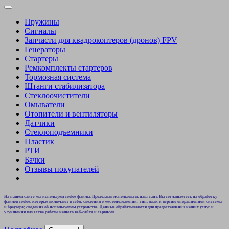
Пружины
Сигналы
Запчасти для квадрокоптеров (дронов) FPV
Генераторы
Стартеры
Ремкомплекты стартеров
Тормозная система
Штанги стабилизатора
Стеклоочистители
Омыватели
Отопители и вентиляторы
Датчики
Стеклоподъемники
Пластик
РТИ
Бачки
Отзывы покупателей
На нашем сайте мы используем cookie файлы. Продолжая использовать наш сайт, Вы соглашаетесь на обработку
файлов cookie, которые включают в себя: сведения о местоположении; тип, язык и версию операционной системы
и браузера; сведения об используемом устройстве. Данные обрабатываются для предоставления наших услуг и
улучшения качества работы нашего веб-сайта и сервисов