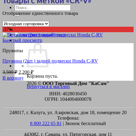
Товары с меткой «CR-V»
Искать:
Отображение единственного товара
-37%
Быстрый просмотр
Пружины
Пружина (2шт.) задней подвески Honda C-RV
Первоначальная
Текущая
3,500
₽
2,200
₽
Корзина пуста.
цена
цена:
В корзину
составляла
2,200 ₽.
2026 ©
ООО Торговый Дом "КаСам"
Вернуться в магазин
3,500 ₽.
ИНН: 4028030450
ОГРН: 1044004600078
248017, г. Калуга, ул. Азаровская, дом 18, помещение 20
Телефоны:
8 800 222 65 81
| Звонок бесплатный
443082, г. Самара, ул. Пятигорская, дом 11