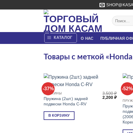
Skip
SHOP@KASA
to
content
Искать:
КАТАЛОГ
О НАС
ПУБЛИЧНАЯ ОФ
Товары с меткой «Honda
-37%
-52%
3,500
₽
ПРУЖИНЫ
Первоначальна
Текуща
2,200
₽
Пружина (2шт.) задней
цена
цена:
ПРУ
подвески Honda C-RV
составляла
2,200 ₽.
Пруж
3,500 ₽.
подве
В КОРЗИНУ
(200
Коре