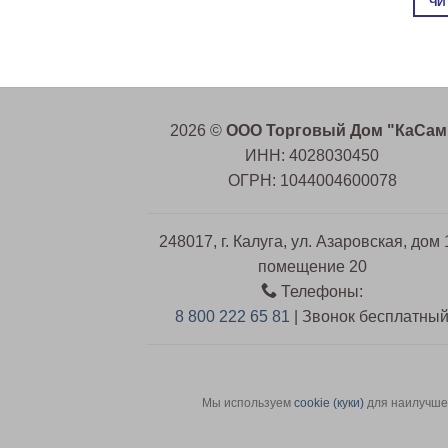
ЧИ
2026 ©
ООО Торговый Дом "КаСам
ИНН: 4028030450
ОГРН: 1044004600078
248017, г. Калуга, ул. Азаровская, дом 
помещение 20
Телефоны:
8 800 222 65 81
| Звонок бесплатны
Мы используем
сookie (куки)
для наилучшег