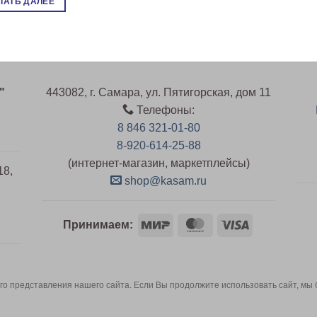
ТАТЬ ДАЛЕЕ
"
443082, г. Самара, ул. Пятигорская, дом 11
Телефоны:
8 846 321-01-80
8-920-614-25-88
(интернет-магазин, маркетплейсы)
18,
shop@kasam.ru
Mir
MasterCard
Visa
й
Принимаем:
о представления нашего сайта. Если Вы продолжите использовать сайт, мы бу