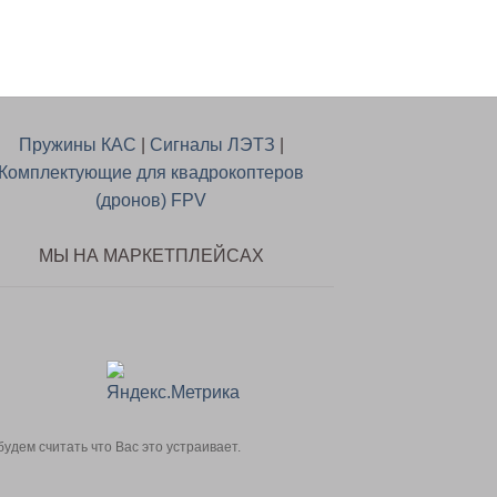
Пружины КАС
|
Сигналы ЛЭТЗ
|
Комплектующие для квадрокоптеров
(дронов) FPV
МЫ НА МАРКЕТПЛЕЙСАХ
дем считать что Вас это устраивает.