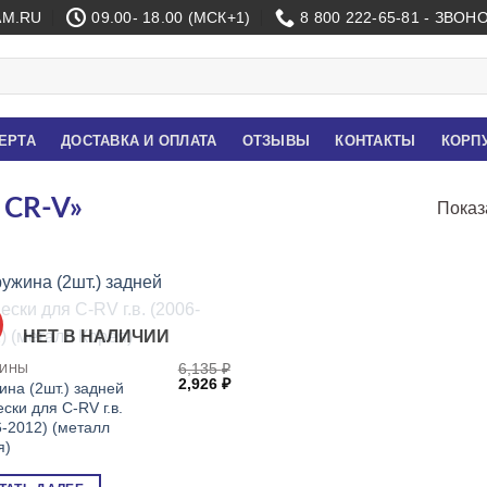
M.RU
09.00- 18.00 (МСК+1)
8 800 222-65-81 - ЗВО
ЕРТА
ДОСТАВКА И ОПЛАТА
ОТЗЫВЫ
КОНТАКТЫ
КОРП
 CR-V»
Показ
НЕТ В НАЛИЧИИ
я
я
6,135
₽
ЖИНЫ
Первоначальная
Текущая
2,926
₽
ина (2шт.) задней
цена
цена:
ски для C-RV г.в.
составляла
2,926 ₽.
6-2012) (металл
6,135 ₽.
я)