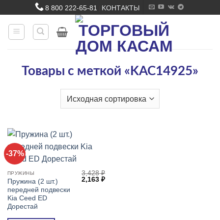
Skip
8 800 222-65-81
KОНТАКТЫ
|
to
content
Товары с меткой «KAC14925»
-37%
3,428
₽
ПРУЖИНЫ
Первоначальная
Текущая
2,163
₽
Пружина (2 шт.)
цена
цена:
передней подвески
составляла
2,163 ₽.
3,428 ₽.
Kia Ceed ED
Дорестай