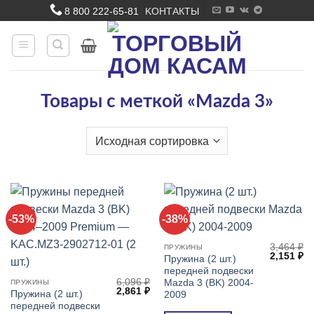
Skip
8 800 222-65-81
KОНТАКТЫ
|
to
content
Товары с меткой «Mazda 3»
-53%
-38%
3,464
₽
ПРУЖИНЫ
Первонач
Т
2,151
₽
Пружина (2 шт.)
цена
це
передней подвески
составля
2,
6,096
₽
3,464 ₽.
Mazda 3 (BK) 2004-
ПРУЖИНЫ
Первоначальная
Текущая
2,861
₽
Пружина (2 шт.)
2009
цена
цена:
передней подвески
составляла
2,861 ₽.