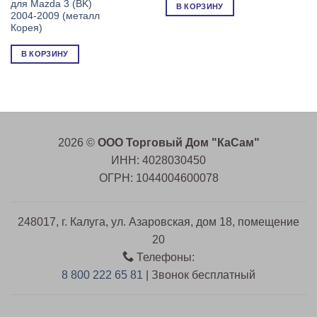
6,096 ₽.
для Mazda 3 (BK)
В КОРЗИНУ
2004-2009 (металл
Корея)
В КОРЗИНУ
2026 ©
ООО Торговый Дом "КаСам"
ИНН: 4028030450
ОГРН: 1044004600078
248017, г. Калуга, ул. Азаровская, дом 18, помещение
20
Телефоны:
8 800 222 65 81
| Звонок бесплатный