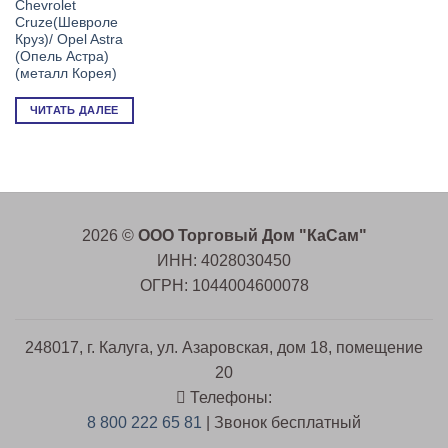
4,911 ₽.
Chevrolet
Cruze(Шевроле
Круз)/ Opel Astra
(Опель Астра)
(металл Корея)
ЧИТАТЬ ДАЛЕЕ
2026 ©
ООО Торговый Дом "КаСам"
ИНН: 4028030450
ОГРН: 1044004600078
248017, г. Калуга, ул. Азаровская, дом 18, помещение
20
Телефоны:
8 800 222 65 81
| Звонок бесплатный