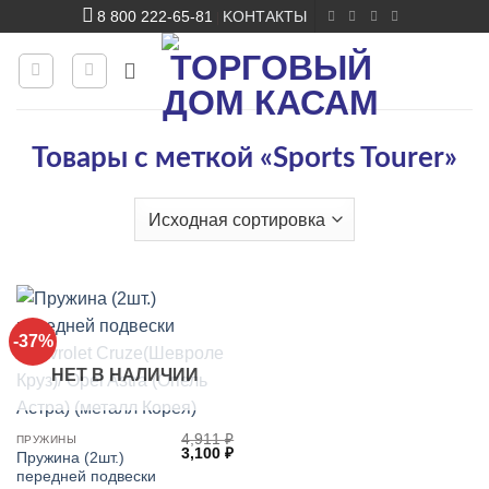
Skip
8 800 222-65-81
KОНТАКТЫ
|
to
content
Товары с меткой «Sports Tourer»
-37%
НЕТ В НАЛИЧИИ
4,911
₽
ПРУЖИНЫ
Первоначальная
Текущая
3,100
₽
Пружина (2шт.)
цена
цена:
передней подвески
составляла
3,100 ₽.