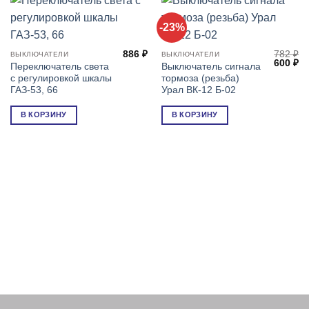
-23%
886
₽
782
₽
ВЫКЛЮЧАТЕЛИ
ВЫКЛЮЧАТЕЛИ
Первон
Т
600
₽
Переключатель света
Выключатель сигнала
цена
це
с регулировкой шкалы
тормоза (резьба)
состав
60
782 ₽.
ГАЗ-53, 66
Урал ВК-12 Б-02
В КОРЗИНУ
В КОРЗИНУ