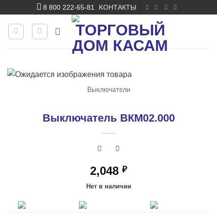
Skip
8 800 222-65-81
KОНТАКТЫ
|
to
content
Выключатели
Выключатель ВКМ02.000
2,048
₽
Нет в наличии