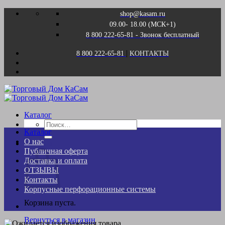
Skip
shop@kasam.ru
to
09.00- 18.00 (МСК+1)
content
8 800 222-65-81 - Звонок бесплатный
|
8 800 222-65-81
KОНТАКТЫ
Каталог
Искать:
Каталог
О нас
Корзина
Публичная оферта
Доставка и оплата
ОТЗЫВЫ
Контакты
Корпусные перфорационные системы
Корзина пуста.
Вернуться в магазин