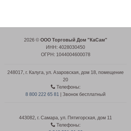
2026 ©
ООО Торговый Дом "КаСам"
ИНН: 4028030450
ОГРН: 1044004600078
248017, г. Калуга, ул. Азаровская, дом 18, помещение
20
Телефоны:
8 800 222 65 81
| Звонок бесплатный
443082, г. Самара, ул. Пятигорская, дом 11
Телефоны: