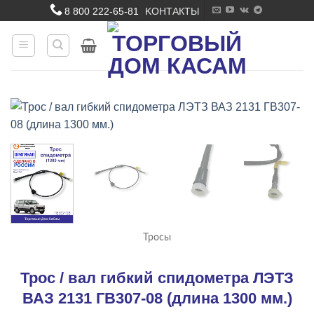
Skip
8 800 222-65-81
KОНТАКТЫ
|
to
content
Тросы
Трос / вал гибкий спидометра ЛЭТЗ
ВАЗ 2131 ГВ307-08 (длина 1300 мм.)