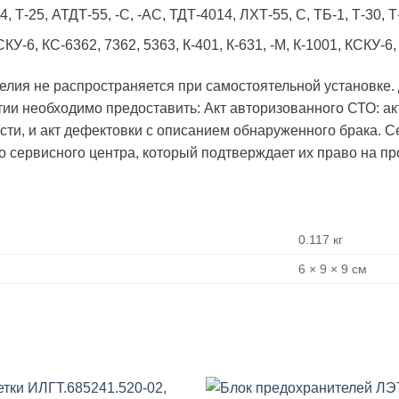
4, Т-25, АТДТ-55, -С, -АС, ТДТ-4014, ЛХТ-55, С, ТБ-1, Т-30, Т
У-6, КС-6362, 7362, 5363, К-401, К-631, -М, К-1001, КСКУ-6
делия не распространяется при самостоятельной установке
ии необходимо предоставить: Акт авторизованного СТО: ак
асти, и акт дефектовки с описанием обнаруженного брака. 
о сервисного центра, который подтверждает их право на пр
0.117 кг
6 × 9 × 9 см