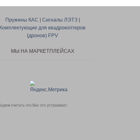
Пружины КАС
|
Сигналы ЛЭТЗ
|
Комплектующие для квадрокоптеров
(дронов) FPV
МЫ НА МАРКЕТПЛЕЙСАХ
дем считать что Вас это устраивает.