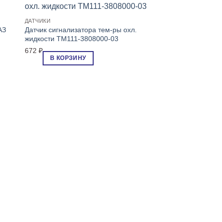
ДАТЧИКИ
АЗ
Датчик сигнализатора тем-ры охл.
жидкости ТМ111-3808000-03
672
₽
В КОРЗИНУ
ПРЕДОХРАНИТЕЛИ
Блок предохраните
Маз АЗЛК ПР-101
1,296
₽
В КОРЗИН