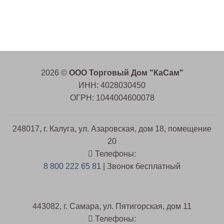
2026 ©
ООО Торговый Дом "КаСам"
ИНН: 4028030450
ОГРН: 1044004600078
248017, г. Калуга, ул. Азаровская, дом 18, помещение
20
Телефоны:
8 800 222 65 81
| Звонок бесплатный
443082, г. Самара, ул. Пятигорская, дом 11
Телефоны: