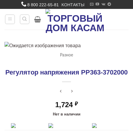
Skip
8 800 222-65-81
KОНТАКТЫ
|
to
content
Разное
Регулятор напряжения РР363-3702000
1,724
₽
Нет в наличии