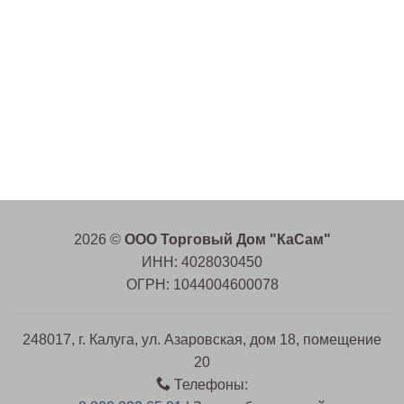
2026 ©
ООО Торговый Дом "КаСам"
ИНН: 4028030450
ОГРН: 1044004600078
248017, г. Калуга, ул. Азаровская, дом 18, помещение
20
Телефоны: