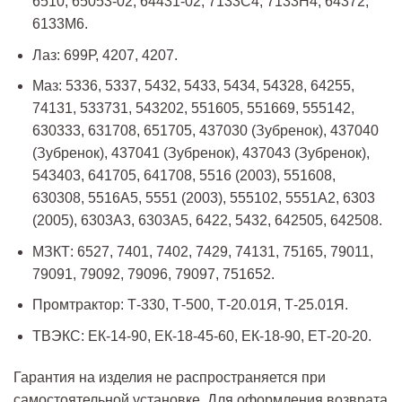
6510, 65053-02, 64431-02, 7133С4, 7133H4, 64372,
6133М6.
Лаз: 699Р, 4207, 4207.
Маз: 5336, 5337, 5432, 5433, 5434, 54328, 64255,
74131, 533731, 543202, 551605, 551669, 555142,
630333, 631708, 651705, 437030 (Зубренок), 437040
(Зубренок), 437041 (Зубренок), 437043 (Зубренок),
543403, 641705, 641708, 5516 (2003), 551608,
630308, 5516А5, 5551 (2003), 555102, 5551А2, 6303
(2005), 6303A3, 6303A5, 6422, 5432, 642505, 642508.
МЗКТ: 6527, 7401, 7402, 7429, 74131, 75165, 79011,
79091, 79092, 79096, 79097, 751652.
Промтрактор: Т-330, Т-500, Т-20.01Я, Т-25.01Я.
ТВЭКС: ЕК-14-90, ЕК-18-45-60, ЕК-18-90, ЕТ-20-20.
Гарантия на изделия не распространяется при
самостоятельной установке. Для оформления возврата