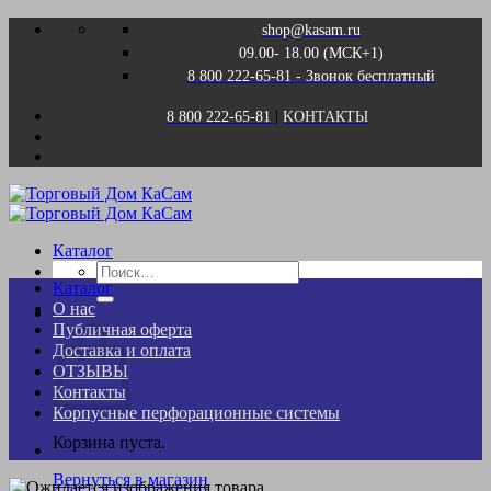
Skip
shop@kasam.ru
to
09.00- 18.00 (МСК+1)
content
8 800 222-65-81 - Звонок бесплатный
|
8 800 222-65-81
KОНТАКТЫ
Каталог
Искать:
Каталог
О нас
Корзина
Публичная оферта
Доставка и оплата
ОТЗЫВЫ
Контакты
Корпусные перфорационные системы
Корзина пуста.
Вернуться в магазин