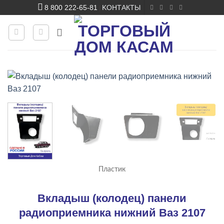
Skip
8 800 222-65-81
KОНТАКТЫ
|
to
content
Пластик
Вкладыш (колодец) панели
радиоприемника нижний Ваз 2107