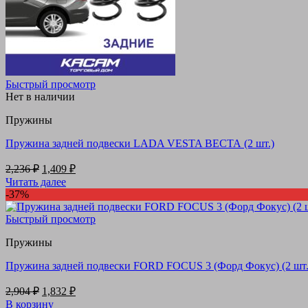
Быстрый просмотр
Нет в наличии
Пружины
Пружина задней подвески LADA VESTA ВЕСТА (2 шт.)
Первоначальная
Текущая
2,236
₽
1,409
₽
цена
цена:
Читать далее
составляла
1,409 ₽.
-37%
2,236 ₽.
Быстрый просмотр
Пружины
Пружина задней подвески FORD FOCUS 3 (Форд Фокус) (2 шт.
Первоначальная
Текущая
2,904
₽
1,832
₽
цена
цена:
В корзину