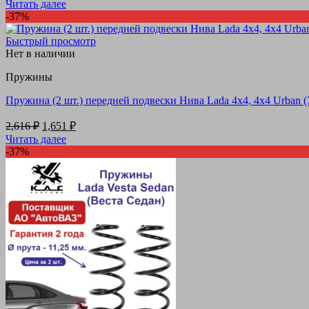
цена
цена:
Читать далее
составляла
2,114 ₽.
-37%
3,350 ₽.
Быстрый просмотр
Нет в наличии
Пружины
Пружина (2 шт.) передней подвески Нива Lada 4х4, 4х4 Urba
Первоначальная
Текущая
2,616
₽
1,651
₽
цена
цена:
Читать далее
составляла
1,651 ₽.
-37%
2,616 ₽.