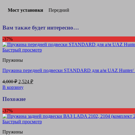
Мост установки
Передний
Вам также будет интересно…
-37%
Быстрый просмотр
Пружины
Пружина передней подвески STANDARD для а/м UAZ Hunter/ UA
Первоначальная
Текущая
4,000
₽
2,524
₽
цена
цена:
В корзину
составляла
2,524 ₽.
4,000 ₽.
Похожие
-37%
Быстрый просмотр
Пружины