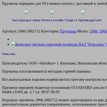
передней
Пружины передние для УАЗ можно купить с доставкой в любой
подвески
УСИЛЕННАЯ
УАЗ
UAZ
Быстрая доставка
Оплата онлайн
Товар от производителя
Hunter
(31519)
Артикул:
2966-2902712
Категория:
Пружины
Метки:
2966
,
2966
Хантер,
Patriot
(3163)
Патриот,
Pickup
Описание
Пикап,
Simbir
Симбир(3160)
Производитель: ООО «Кейэйси» г. Кинешма, Ивановская обла
Пружины изготавливаются методом горячей навивки.
Все выпускаемые изделия подвергаются строгому контролю кач
Пружина передней подвески (усиленная) STANDARD для а/м UAZ Hunt
Simbir (3160) дв. 2.7 г.в. 08.97-06.05
Передние пружины 2966-2902712 можно адаптировать на ряд друг
дополнительная доработка (укорачивание, использование простав