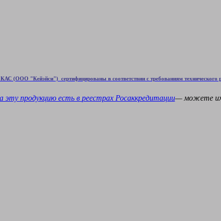
КАС (ООО "Кейэйси") сертифицированы в соответствии с требованиям технического р
а эту продукцию есть в
реестрах Росаккредитации
— можете и