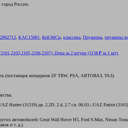
 город России.
2902712
,
KAC15081
,
КейЭйСи
,
классика
,
Пружины
,
пружины в
сть (поставщик концернов ZF TRW, PSA, АВТОВАЗ, УАЗ).
ества.
er (31519) дв. 2.2D, 2.4, 2.7 г.в. 06.03-; UAZ Patriot (3163) дв.
их автомобилей: Great Wall Hover H5, Ford S-Max, Nissan Teana,
ок и т. д.).