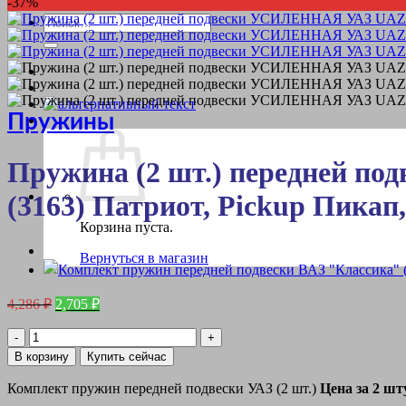
-37%
Искать:
Пружины
Пружина (2 шт.) передней по
(3163) Патриот, Pickup Пикап
Корзина пуста.
Вернуться в магазин
Первоначальная
Текущая
4,286
₽
2,705
₽
цена
цена:
составляла
Количество
2,705 ₽.
товара
4,286 ₽.
В корзину
Купить сейчас
Пружина
(2
Комплект пружин передней подвески УАЗ (2 шт.)
Цена за 2 шт
шт.)