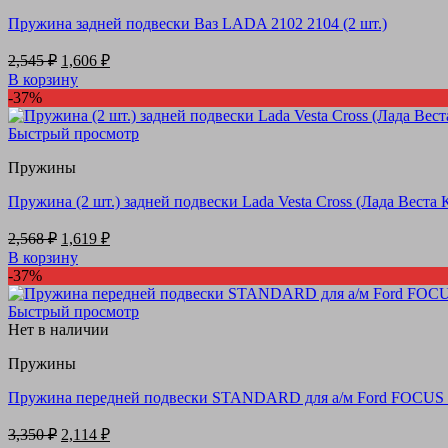
Пружина задней подвески Ваз LADA 2102 2104 (2 шт.)
Первоначальная
Текущая
2,545
₽
1,606
₽
цена
цена:
В корзину
составляла
1,606 ₽.
-37%
2,545 ₽.
Быстрый просмотр
Пружины
Пружина (2 шт.) задней подвески Lada Vesta Cross (Лада Веста 
Первоначальная
Текущая
2,568
₽
1,619
₽
цена
цена:
В корзину
составляла
1,619 ₽.
-37%
2,568 ₽.
Быстрый просмотр
Нет в наличии
Пружины
Пружина передней подвески STANDARD для а/м Ford FOCUS II
Первоначальная
Текущая
3,350
₽
2,114
₽