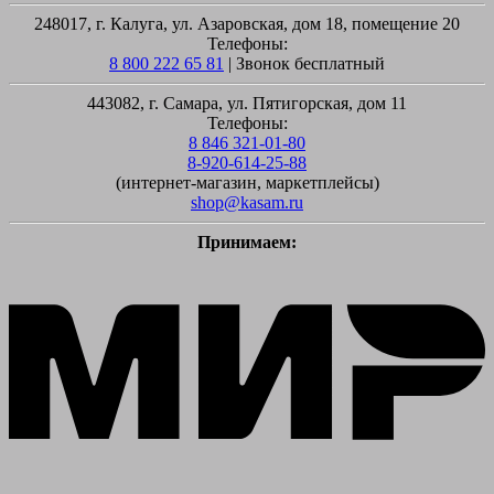
248017, г. Калуга, ул. Азаровская, дом 18, помещение 20
Телефоны:
8 800 222 65 81
| Звонок бесплатный
443082, г. Самара, ул. Пятигорская, дом 11
Телефоны:
8 846 321-01-80
8-920-614-25-88
(интернет-магазин, маркетплейсы)
shop@kasam.ru
Принимаем:
M