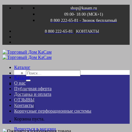
Skip
shop@kasam.ru
to
09.00- 18.00 (МСК+1)
content
8 800 222-65-81 - Звонок бесплатный
|
8 800 222-65-81
KОНТАКТЫ
Каталог
Искать:
Каталог
О нас
Корзина
Публичная оферта
Доставка и оплата
ОТЗЫВЫ
Контакты
Корпусные перфорационные системы
Корзина пуста.
Вернуться в магазин