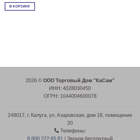
В КОРЗИНУ
2026 ©
ООО Торговый Дом "КаСам"
ИНН: 4028030450
ОГРН: 1044004600078
248017, г. Калуга, ул. Азаровская, дом 18, помещение
20
Телефоны:
8 800 222 65 81
| Звонок бесплатный