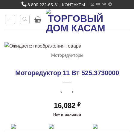
Skip
8 800 222-65-81
KОНТАКТЫ
|
to
content
Моторедукторы
Моторедуктор 11 Вт 525.3730000
16,082
₽
Нет в наличии