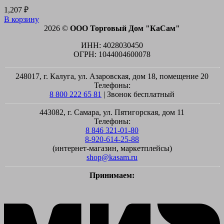
1,207
₽
В корзину
2026 ©
ООО Торговый Дом "КаСам"
ИНН: 4028030450
ОГРН: 1044004600078
248017, г. Калуга, ул. Азаровская, дом 18, помещение 20
Телефоны:
8 800 222 65 81
| Звонок бесплатный
443082, г. Самара, ул. Пятигорская, дом 11
Телефоны:
8 846 321-01-80
8-920-614-25-88
(интернет-магазин, маркетплейсы)
shop@kasam.ru
Принимаем:
M