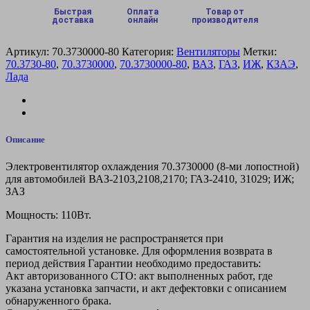
лоп.)
Быстрая
Оплата
Товар от
доставка
онлайн
производителя
(ВАЗ,
ГАЗ)
Артикул:
70.3730000-80
Категория:
Вентиляторы
Метки:
70.3730-80
,
70.3730000
,
70.3730000-80
,
ВАЗ
,
ГАЗ
,
ИЖ
,
КЗАЭ
,
Лада
Описание
Электровентилятор охлаждения 70.3730000 (8-ми лопостной)
для автомобилей ВАЗ-2103,2108,2170; ГАЗ-2410, 31029; ИЖ;
ЗАЗ
Мощность: 110Вт.
Гарантия на изделия не распространяется при
самостоятельной установке. Для оформления возврата в
период действия Гарантии необходимо предоставить:
Акт авторизованного СТО: акт выполненных работ, где
указана установка запчасти, и акт дефектовки с описанием
обнаруженного брака.