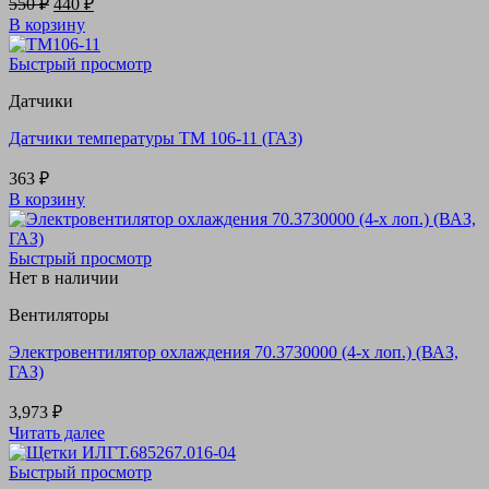
550
₽
440
₽
цена
цена:
В корзину
составляла
440 ₽.
550 ₽.
Быстрый просмотр
Датчики
Датчики температуры ТМ 106-11 (ГАЗ)
363
₽
В корзину
Быстрый просмотр
Нет в наличии
Вентиляторы
Электровентилятор охлаждения 70.3730000 (4-х лоп.) (ВАЗ,
ГАЗ)
3,973
₽
Читать далее
Быстрый просмотр