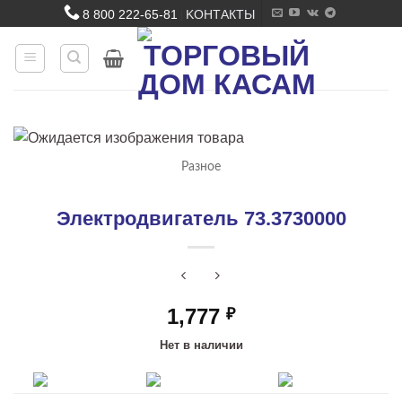
Skip
8 800 222-65-81
KОНТАКТЫ
|
to
content
Разное
Электродвигатель 73.3730000
1,777
₽
Нет в наличии