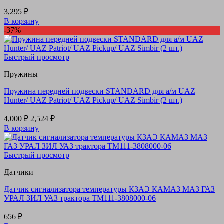
3,295
₽
В корзину
-37%
Быстрый просмотр
Пружины
Пружина передней подвески STANDARD для а/м UAZ
Hunter/ UAZ Patriot/ UAZ Pickup/ UAZ Simbir (2 шт.)
Первоначальная
Текущая
4,000
₽
2,524
₽
цена
цена:
В корзину
составляла
2,524 ₽.
4,000 ₽.
Быстрый просмотр
Датчики
Датчик сигнализатора температуры КЗАЭ КАМАЗ МАЗ ГАЗ
УРАЛ ЗИЛ УАЗ трактора ТМ111-3808000-06
656
₽