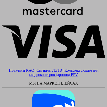
V
Пружины КАС
|
Сигналы ЛЭТЗ
|
Комплектующие для
квадрокоптеров (дронов) FPV
МЫ НА МАРКЕТПЛЕЙСАХ