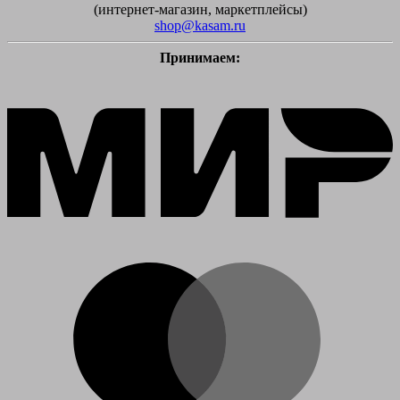
(интернет-магазин, маркетплейсы)
shop@kasam.ru
Принимаем:
M
M