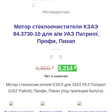
Моторедукторы
Мотор стеклоочистителя КЗАЭ
84.3730-10 для а/м УАЗ Патриот,
Профи, Пикап
Первоначальная
Текущая
4,850
3,214
₽
₽
цена
цена:
Нет в наличии
составляла
3,214 ₽.
Мотор стеклоочистителя КЗАЭ для 3163 УАЗ Патриот
4,850 ₽.
(UAZ Patriot), Профи, Пикап (под трапецию Калуга).