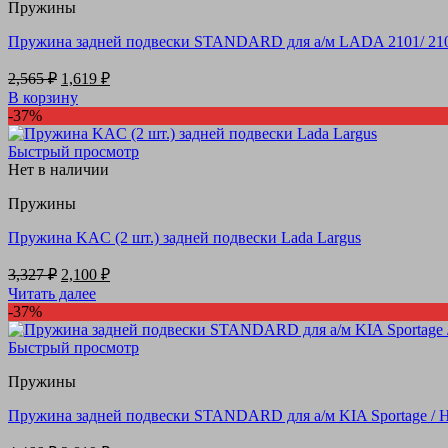
Пружины
Пружина задней подвески STANDARD для а/м LADA 2101/ 2103, 
Первоначальная
Текущая
2,565
₽
1,619
₽
цена
цена:
В корзину
составляла
1,619 ₽.
-37%
2,565 ₽.
Быстрый просмотр
Нет в наличии
Пружины
Пружина KAC (2 шт.) задней подвески Lada Largus
Первоначальная
Текущая
3,327
₽
2,100
₽
цена
цена:
Читать далее
составляла
2,100 ₽.
-37%
3,327 ₽.
Быстрый просмотр
Пружины
Пружина задней подвески STANDARD для а/м KIA Sportage / Hy