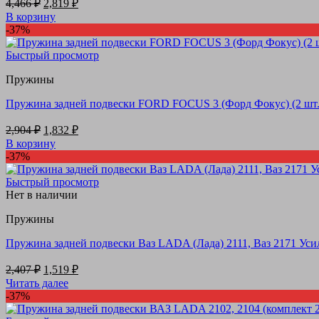
Первоначальная
Текущая
4,466
₽
2,819
₽
цена
цена:
В корзину
составляла
2,819 ₽.
-37%
4,466 ₽.
Быстрый просмотр
Пружины
Пружина задней подвески FORD FOCUS 3 (Форд Фокус) (2 шт.
Первоначальная
Текущая
2,904
₽
1,832
₽
цена
цена:
В корзину
составляла
1,832 ₽.
-37%
2,904 ₽.
Быстрый просмотр
Нет в наличии
Пружины
Пружина задней подвески Ваз LADA (Лада) 2111, Ваз 2171 Усиле
Первоначальная
Текущая
2,407
₽
1,519
₽
цена
цена:
Читать далее
составляла
1,519 ₽.
-37%
2,407 ₽.