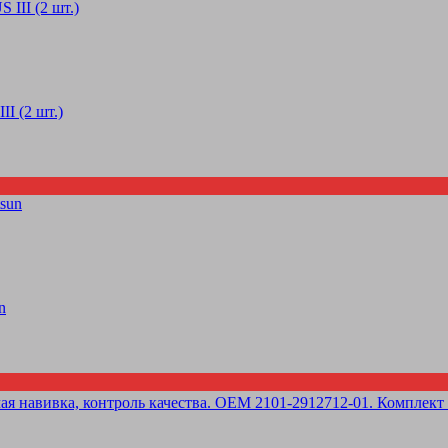
I (2 шт.)
n