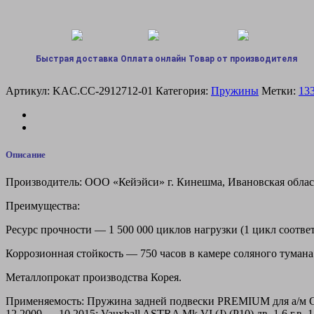
Быстрая доставка
Оплата онлайн
Товар от производителя
Артикул:
KAC.CC-2912712-01
Категория:
Пружины
Метки:
13
Описание
Производитель: ООО «Кейэйси» г. Кинешма, Ивановская обла
Преимущества:
Ресурс прочности — 1 500 000 циклов нагрузки (1 цикл соответ
Коррозионная стойкость — 750 часов в камере соляного тумана
Металлопрокат производства Корея.
Применяемость: Пружина задней подвески PREMIUM для а/м Chevrole
12.2009 — 10.2015; Vauxhall ASTRA Mk VI (J) (P10) дв. 1.6 г.в.