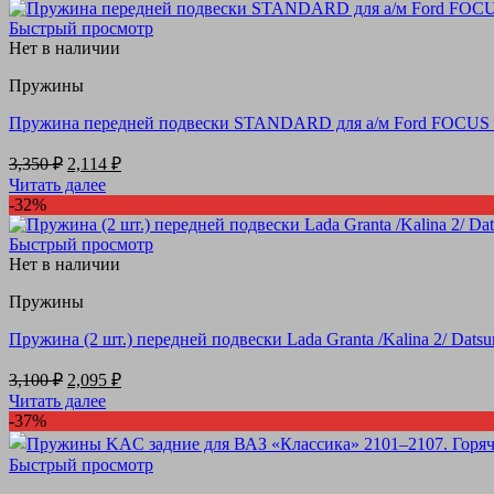
Быстрый просмотр
Нет в наличии
Пружины
Пружина передней подвески STANDARD для а/м Ford FOCUS II
Первоначальная
Текущая
3,350
₽
2,114
₽
цена
цена:
Читать далее
составляла
2,114 ₽.
-32%
3,350 ₽.
Быстрый просмотр
Нет в наличии
Пружины
Пружина (2 шт.) передней подвески Lada Granta /Kalina 2/ Datsu
Первоначальная
Текущая
3,100
₽
2,095
₽
цена
цена:
Читать далее
составляла
2,095 ₽.
-37%
3,100 ₽.
Быстрый просмотр