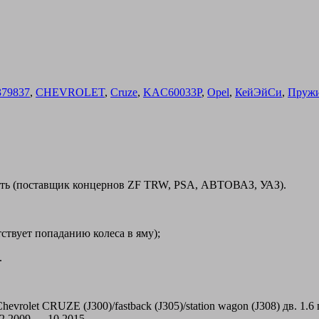
379837
,
CHEVROLET
,
Cruze
,
KAC60033P
,
Opel
,
КейЭйСи
,
Пруж
сть (поставщик концернов ZF TRW, PSA, АВТОВАЗ, УАЗ).
ствует попаданию колеса в яму);
.
t CRUZE (J300)/fastback (J305)/station wagon (J308) дв. 1.6 г.в.
 12.2009 — 10.2015