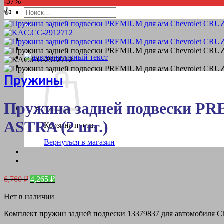
-37%
Искать:
👍
Пружины
Пружина задней подвески PRE
ASTRA (2 шт.)
Корзина пуста.
Вернуться в магазин
Первоначальная
Текущая
6,760
₽
4,265
₽
цена
цена:
составляла
Нет в наличии
4,265 ₽.
6,760 ₽.
Комплект пружин задней подвески 13379837 для автомобиля Che