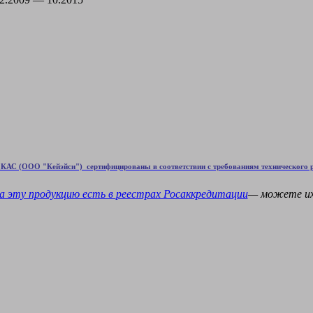
КАС (ООО "Кейэйси") сертифицированы в соответствии с требованиям технического р
а эту продукцию есть в
реестрах Росаккредитации
— можете и