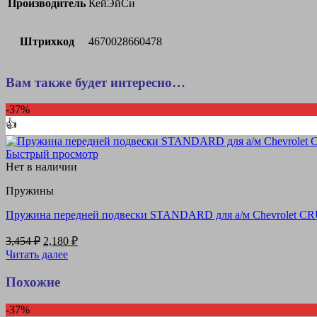
Производитель
КейЭйСи
Штрихкод
4670028660478
Вам также будет интересно…
-37%
👍
Быстрый просмотр
Нет в наличии
Пружины
Пружина передней подвески STANDARD для а/м Chevrolet CRU
Первоначальная
Текущая
3,454
₽
2,180
₽
цена
цена:
Читать далее
составляла
2,180 ₽.
3,454 ₽.
Похожие
-37%