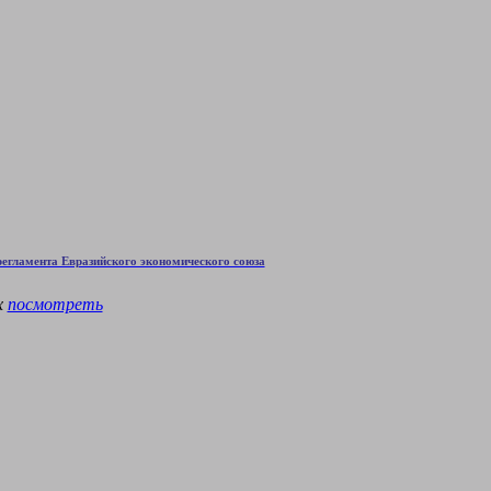
егламента Евразийского экономического союза
х
посмотреть