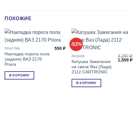
ПОХОЖИЕ
-53%
550
₽
ПЛАСТИК
Накладка порога пола
3,287
₽
РАЗНОЕ
(задняя) ВАЗ 2170
Первонач
Т
1,559
₽
Катушка Зажигания
цена
це
Priora
на свече Ваз (Лада)
составля
1,
3,287 ₽.
2112 CARTRONIC
В КОРЗИНУ
В КОРЗИНУ