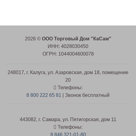
2026 ©
ООО Торговый Дом "КаСам"
ИНН: 4028030450
ОГРН: 1044004600078
248017, г. Калуга, ул. Азаровская, дом 18, помещение
20
Телефоны:
8 800 222 65 81
| Звонок бесплатный
443082, г. Самара, ул. Пятигорская, дом 11
Телефоны:
8 846 321-01-80